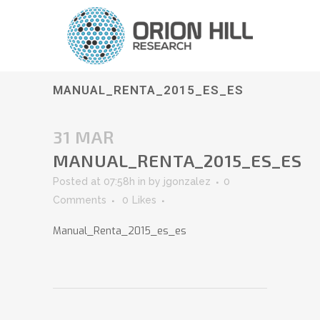
MANUAL_RENTA_2015_ES_ES
31 MAR
MANUAL_RENTA_2015_ES_ES
Posted at 07:58h
in
by
jgonzalez
0
Comments
0
Likes
Manual_Renta_2015_es_es