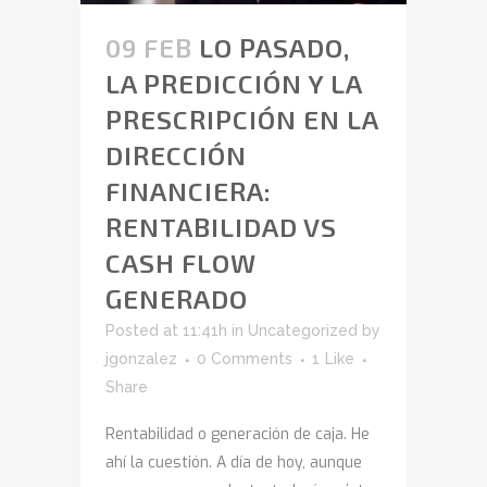
09 FEB
LO PASADO,
LA PREDICCIÓN Y LA
PRESCRIPCIÓN EN LA
DIRECCIÓN
FINANCIERA:
RENTABILIDAD VS
CASH FLOW
GENERADO
Posted at 11:41h
in
Uncategorized
by
jgonzalez
0 Comments
1
Like
Share
Rentabilidad o generación de caja. He
ahí la cuestión. A día de hoy, aunque