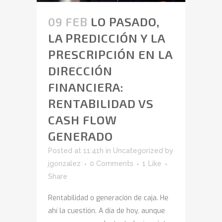
09 FEB
LO PASADO,
LA PREDICCIÓN Y LA
PRESCRIPCIÓN EN LA
DIRECCIÓN
FINANCIERA:
RENTABILIDAD VS
CASH FLOW
GENERADO
Posted at 11:41h
in
Uncategorized
by
jgonzalez
0 Comments
1
Like
Share
Rentabilidad o generación de caja. He
ahí la cuestión. A día de hoy, aunque