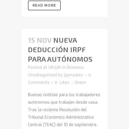
READ MORE
15 NOV
NUEVA
DEDUCCIÓN IRPF
PARA AUTÓNOMOS
Posted at 08:56h
in
Business
,
Uncategorized
by
jgonzalez
0
Comments
0
Likes
Share
Buenas noticias para los trabajadores
autónomos que trabajan desde casa.
Tras la reciente Resolución del
Tribunal Económico Administrativo
Central (TEAC) del 10 de septiembre,