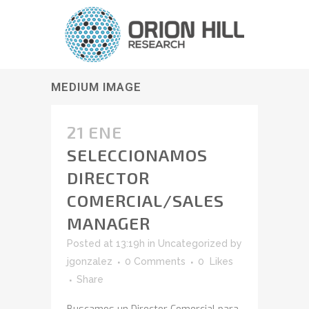
MEDIUM IMAGE
21 ENE
SELECCIONAMOS
DIRECTOR
COMERCIAL/SALES
MANAGER
Posted at 13:19h
in
Uncategorized
by
jgonzalez
0 Comments
0
Likes
Share