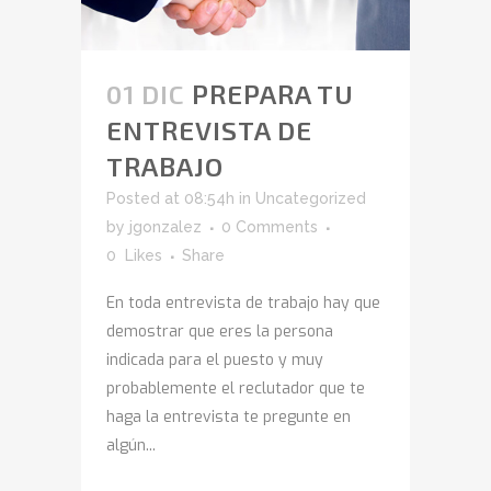
01 DIC
PREPARA TU
ENTREVISTA DE
TRABAJO
Posted at 08:54h
in
Uncategorized
by
jgonzalez
0 Comments
0
Likes
Share
En toda entrevista de trabajo hay que
demostrar que eres la persona
indicada para el puesto y muy
probablemente el reclutador que te
haga la entrevista te pregunte en
algún...