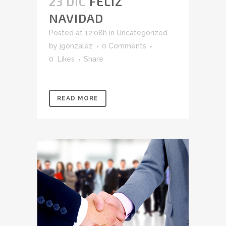
23 DIC
FELIZ
NAVIDAD
Posted at 12:08h
in
Uncategorized
by
jgonzalez
0 Comments
0
Likes
Share
READ MORE