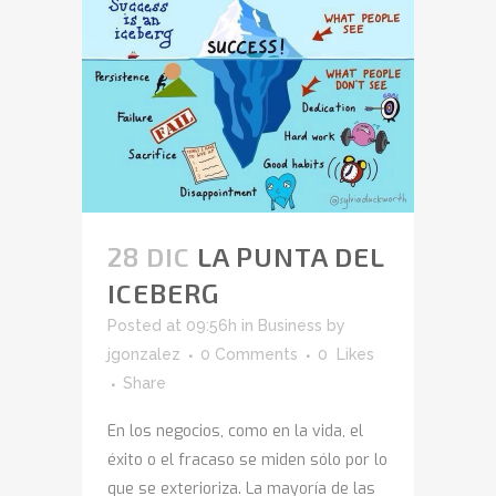
28 DIC
LA PUNTA DEL
ICEBERG
Posted at 09:56h
in
Business
by
jgonzalez
0 Comments
0
Likes
Share
En los negocios, como en la vida, el
éxito o el fracaso se miden sólo por lo
que se exterioriza. La mayoría de las